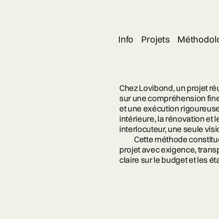
Info
Projets
Méthodol
Chez Lovibond, un projet r
sur une compréhension fine
et une exécution rigoureuse
intérieure, la rénovation et
interlocuteur, une seule visi
Cette méthode constitue
projet avec exigence, transp
claire sur le budget et les 