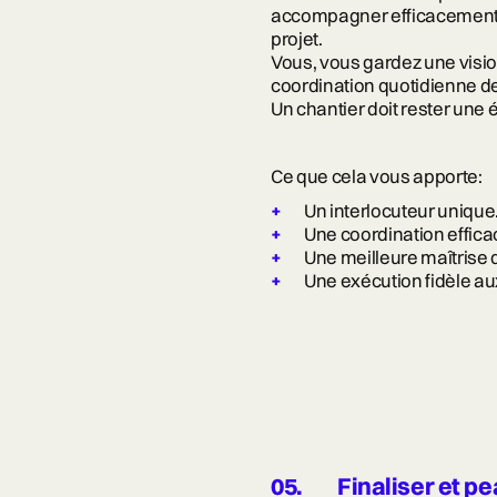
accompagner efficacement c
projet.
Vous, vous gardez une visio
coordination quotidienne de
Un chantier doit rester une
Ce que cela vous apporte:
Un interlocuteur unique
Une coordination effica
Une meilleure maîtrise 
Une exécution fidèle au
05.
Finaliser et pe