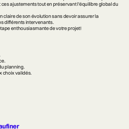
es ajustements tout en préservant l’équilibre global du
n claire de son évolution sans devoir assurer la
s différents intervenants.
 étape enthousiasmante de votre projet!
.
ce.
du planning.
x choix validés.
aufiner