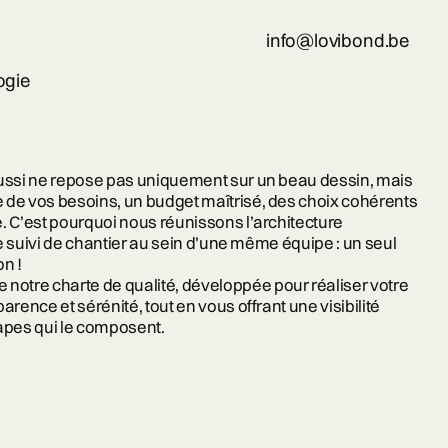
info@lovibond.be
ogie
éussi ne repose pas uniquement sur un beau dessin, mais
 de vos besoins, un budget maîtrisé, des choix cohérents
. C’est pourquoi nous réunissons l’architecture
 le suivi de chantier au sein d’une même équipe : un seul
on !
 notre charte de qualité, développée pour réaliser votre
arence et sérénité, tout en vous offrant une visibilité
étapes qui le composent.