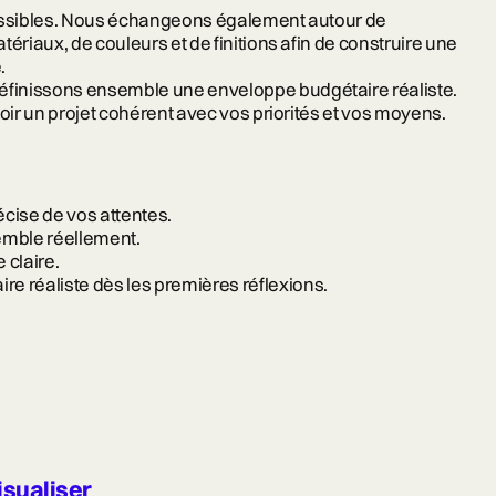
ossibles. Nous échangeons également autour de
ériaux, de couleurs et de finitions afin de construire une
.
définissons ensemble une enveloppe budgétaire réaliste.
oir un projet cohérent avec vos priorités et vos moyens.
ise de vos attentes.
emble réellement.
 claire.
e réaliste dès les premières réflexions.
isualiser