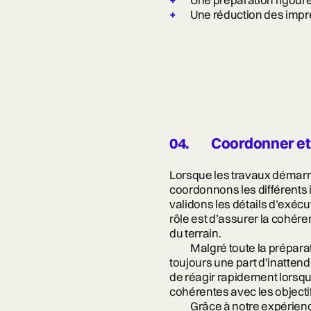
Une préparation rigoure
Une réduction des impr
04.
Coordonner et 
Lorsque les travaux démarr
coordonnons les différents 
validons les détails d’exécu
rôle est d’assurer la cohéren
du terrain.
Malgré toute la prépara
toujours une part d’inattend
de réagir rapidement lorsqu
cohérentes avec les objectif
Grâce à notre expérienc