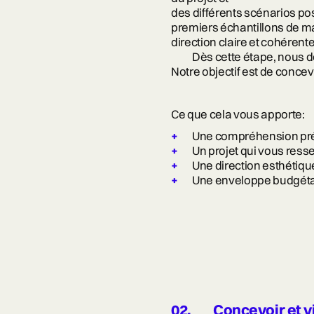
des différents scénarios p
premiers échantillons de mat
direction claire et cohérente
Dès cette étape, nous 
Notre objectif est de concev
Ce que cela vous apporte:
Une compréhension préc
Un projet qui vous ress
Une direction esthétique
Une enveloppe budgétair
02.
Concevoir et v