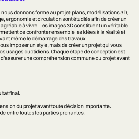
is, nous donnons forme au projet: plans, modélisations 3D,
ge, ergonomie et circulation sont étudiés afin de créer un
t agréable à vivre. Les images 3D constituent un véritable
rmettent de confronter ensemble les idées à la réalité et
avant même le démarrage des travaux.
vous imposer un style, mais de créer un projet qui vous
vos usages quotidiens. Chaque étape de conception est
n d’assurer une compréhension commune du projet avant
tat final.
nsion du projet avant toute décision importante.
e entre toutes les parties prenantes.