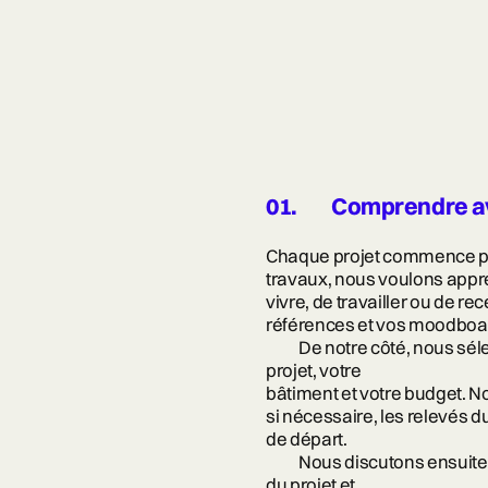
01.
Comprendre av
Chaque projet commence pa
travaux, nous voulons appr
vivre, de travailler ou de re
références et vos moodboa
De notre côté, nous sél
projet, votre
bâtiment et votre budget. N
si nécessaire, les relevés 
de départ.
Nous discutons ensuite 
du projet et