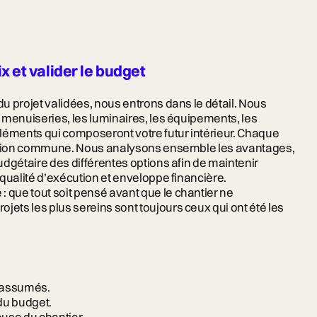
ix et valider le budget
du projet validées, nous entrons dans le détail. Nous
s menuiseries, les luminaires, les équipements, les
 éléments qui composeront votre futur intérieur. Chaque
éflexion commune. Nous analysons ensemble les avantages,
budgétaire des différentes options afin de maintenir
, qualité d’exécution et enveloppe financière.
e : que tout soit pensé avant que le chantier ne
jets les plus sereins sont toujours ceux qui ont été les
 assumés.
du budget.