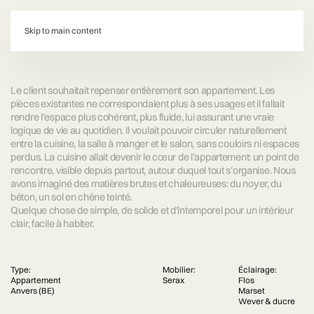
d:
Skip to main content
Le client souhaitait repenser entièrement son appartement. Les
pièces existantes ne correspondaient plus à ses usages et il fallait
rendre l’espace plus cohérent, plus fluide, lui assurant une vraie
logique de vie au quotidien. Il voulait pouvoir circuler naturellement
entre la cuisine, la salle à manger et le salon, sans couloirs ni espaces
perdus. La cuisine allait devenir le cœur de l’appartement: un point de
rencontre, visible depuis partout, autour duquel tout s’organise. Nous
avons imaginé des matières brutes et chaleureuses: du noyer, du
béton, un sol en chêne teinté.
Quelque chose de simple, de solide et d’intemporel pour un intérieur
clair, facile à habiter.
Type:
Mobilier:
Éclairage:
Appartement
Serax
Flos
Anvers (BE)
Marset
Wever & ducre