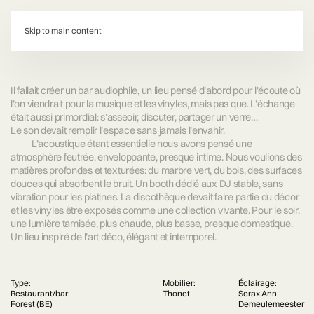
d:
Skip to main content
Il fallait créer un bar audiophile, un lieu pensé d’abord pour l’écoute où
l’on viendrait pour la musique et les vinyles, mais pas que. L’échange
était aussi primordial: s’asseoir, discuter, partager un verre…
Le son devait remplir l’espace sans jamais l’envahir.
L’acoustique étant essentielle nous avons pensé une
atmosphère feutrée, enveloppante, presque intime. Nous voulions des
matières profondes et texturées: du marbre vert, du bois, des surfaces
douces qui absorbent le bruit. Un booth dédié aux DJ stable, sans
vibration pour les platines. La discothèque devait faire partie du décor
et les vinyles être exposés comme une collection vivante. Pour le soir,
une lumière tamisée, plus chaude, plus basse, presque domestique.
Un lieu inspiré de l’art déco, élégant et intemporel.
Type:
Mobilier:
Éclairage:
Restaurant/bar
Thonet
Serax Ann
Forest (BE)
Demeulemeester